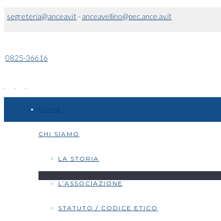
segreteria@anceav.it
-
anceavellino@pec.ance.av.it
0825-36616
HOME
CHI SIAMO
LA STORIA
L’ASSOCIAZIONE
STATUTO / CODICE ETICO