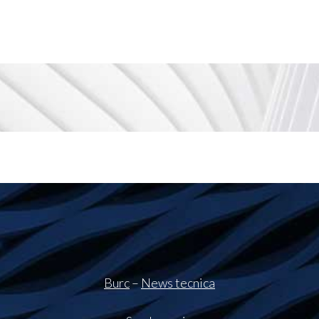
Burc
–
News tecnica