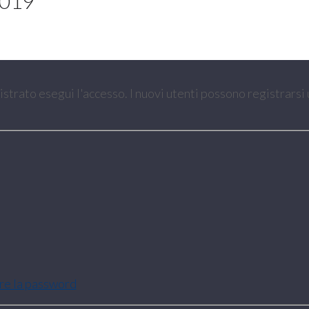
2019
gistrato esegui l'accesso. I nuovi utenti possono registrarsi
are la password