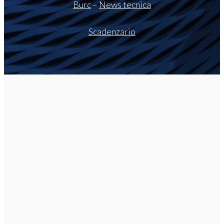
Burc
–
News tecnica
Scadenzario