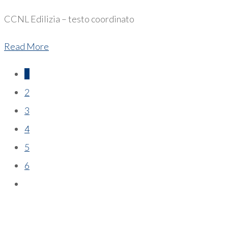
CCNL Edilizia – testo coordinato
Read More
1
2
3
4
5
6