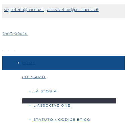
segreteria@anceav.it
-
anceavellino@pec.ance.av.it
0825-36616
HOME
CHI SIAMO
LA STORIA
L’ASSOCIAZIONE
STATUTO / CODICE ETICO