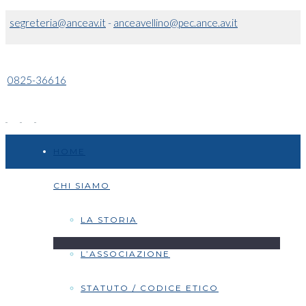
segreteria@anceav.it
-
anceavellino@pec.ance.av.it
0825-36616
HOME
CHI SIAMO
LA STORIA
L’ASSOCIAZIONE
STATUTO / CODICE ETICO