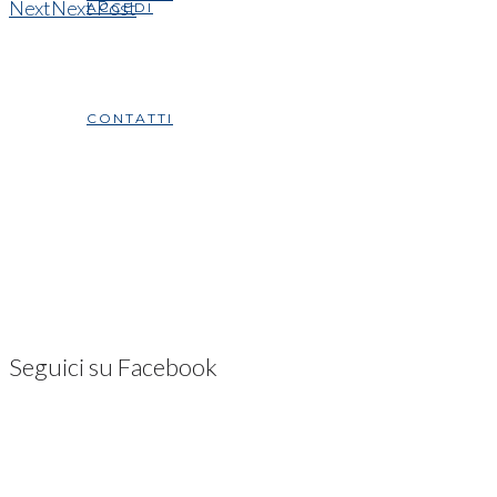
Next
Next Post
ACCEDI
CONTATTI
Seguici su Facebook