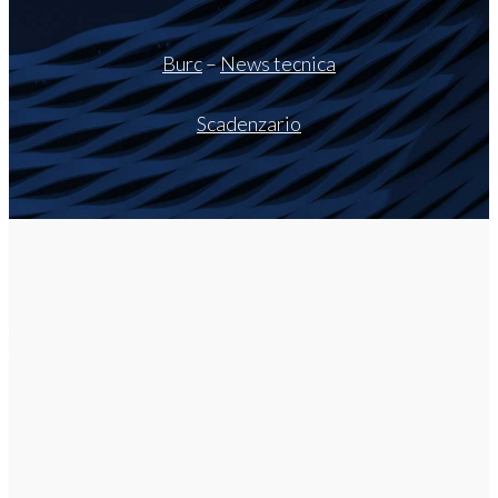
Burc
–
News tecnica
Scadenzario