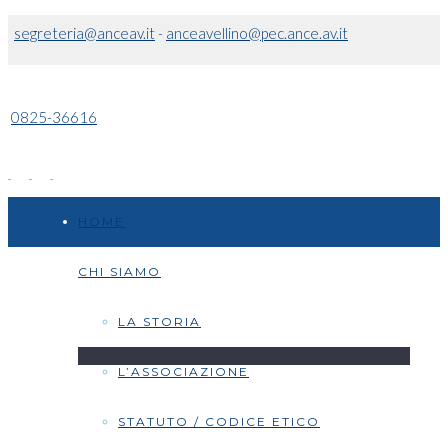
segreteria@anceav.it
-
anceavellino@pec.ance.av.it
0825-36616
HOME
CHI SIAMO
LA STORIA
L’ASSOCIAZIONE
STATUTO / CODICE ETICO