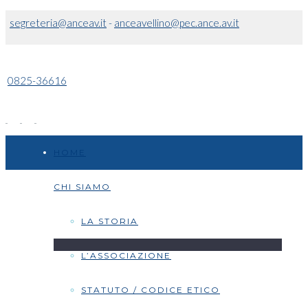
segreteria@anceav.it
-
anceavellino@pec.ance.av.it
0825-36616
HOME
CHI SIAMO
LA STORIA
L’ASSOCIAZIONE
STATUTO / CODICE ETICO