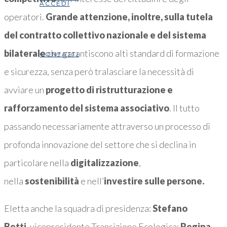
ACCEDI
operatori.
Grande attenzione, inoltre, sulla tutela
del contratto collettivo nazionale e del sistema
bilaterale
che garantiscono alti standard di formazione
CONTATTI
e sicurezza, senza però tralasciare la necessità di
avviare un
progetto di ristrutturazione e
rafforzamento del sistema associativo
. Il tutto
passando necessariamente attraverso un processo di
profonda innovazione del settore che si declina in
particolare nella
digitalizzazione
,
nella
sostenibilità
e nell’
investire sulle persone.
Eletta anche la squadra di presidenza:
Stefano
Betti,
vicepresidente Transizione Ecologica;
Regina