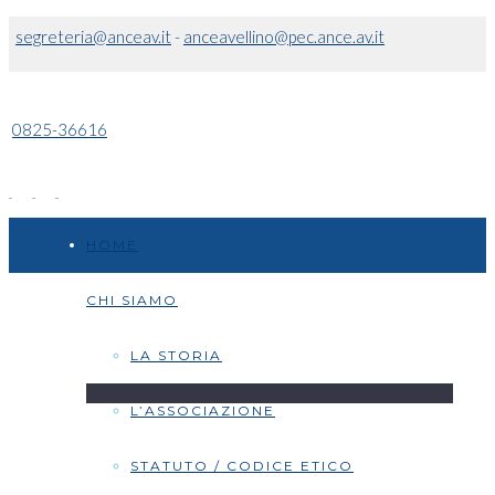
segreteria@anceav.it
-
anceavellino@pec.ance.av.it
0825-36616
HOME
CHI SIAMO
LA STORIA
L’ASSOCIAZIONE
STATUTO / CODICE ETICO