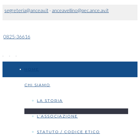
segreteria@anceav.it
-
anceavellino@pec.ance.av.it
0825-36616
HOME
CHI SIAMO
LA STORIA
L’ASSOCIAZIONE
STATUTO / CODICE ETICO