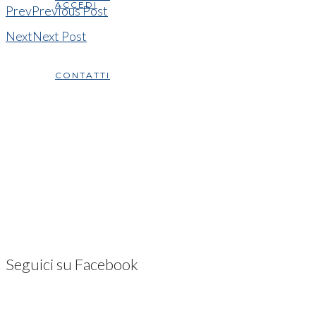
ACCEDI
Prev
Previous Post
Next
Next Post
CONTATTI
Seguici su Facebook