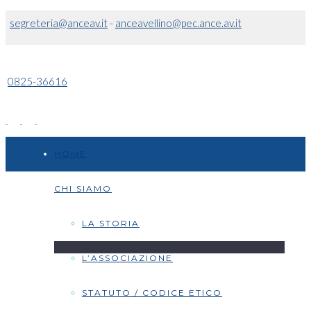
segreteria@anceav.it
-
anceavellino@pec.ance.av.it
0825-36616
HOME
CHI SIAMO
LA STORIA
L’ASSOCIAZIONE
STATUTO / CODICE ETICO