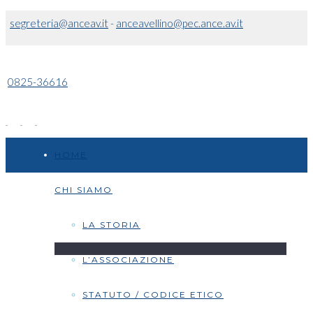
segreteria@anceav.it
-
anceavellino@pec.ance.av.it
0825-36616
HOME
CHI SIAMO
LA STORIA
L’ASSOCIAZIONE
STATUTO / CODICE ETICO