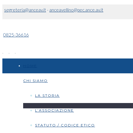
segreteria@anceav.it
-
anceavellino@pec.ance.av.it
0825-36616
HOME
CHI SIAMO
LA STORIA
L’ASSOCIAZIONE
STATUTO / CODICE ETICO