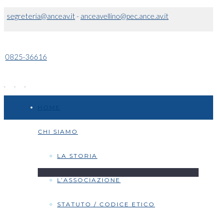
segreteria@anceav.it
-
anceavellino@pec.ance.av.it
0825-36616
HOME
CHI SIAMO
LA STORIA
L’ASSOCIAZIONE
STATUTO / CODICE ETICO