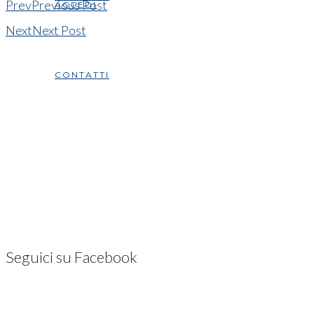
Prev
Previous Post
ACCEDI
Next
Next Post
CONTATTI
Seguici su Facebook