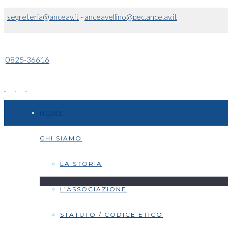
segreteria@anceav.it
-
anceavellino@pec.ance.av.it
0825-36616
HOME
CHI SIAMO
LA STORIA
L’ASSOCIAZIONE
STATUTO / CODICE ETICO