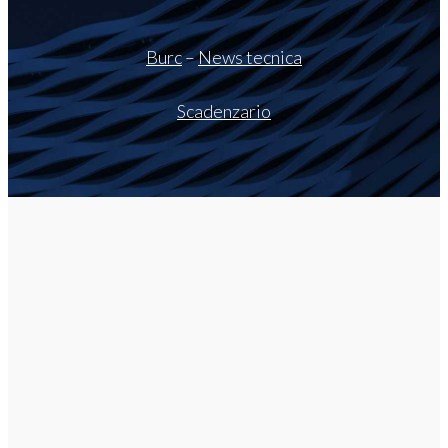
Burc
–
News tecnica
Scadenzario