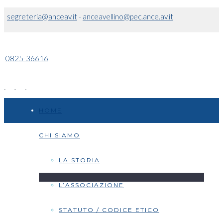
segreteria@anceav.it
-
anceavellino@pec.ance.av.it
0825-36616
HOME
CHI SIAMO
LA STORIA
L’ASSOCIAZIONE
STATUTO / CODICE ETICO