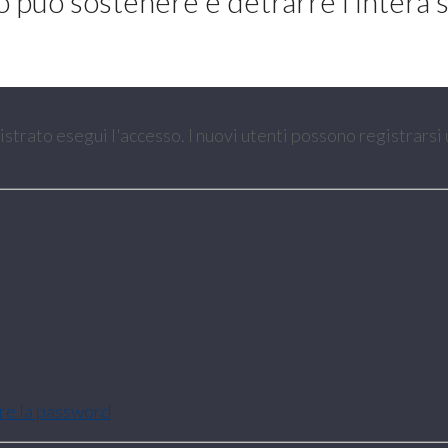
 può sostenere e detrarre l’intera 
gistrato esegui l'accesso. I nuovi utenti possono registrarsi
are la password