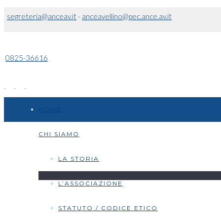
segreteria@anceav.it
-
anceavellino@pec.ance.av.it
0825-36616
HOME
CHI SIAMO
LA STORIA
L’ASSOCIAZIONE
STATUTO / CODICE ETICO