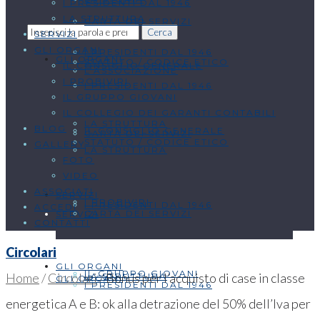
I PRESIDENTI DAL 1946
LA STRUTTURA
CARTA DEI SERVIZI
Cerca
SERVIZI
GLI ORGANI
I PRESIDENTI DAL 1946
GLI ORGANI
STATUTO / CODICE ETICO
IL CONSIGLIO GENERALE
L’ASSOCIAZIONE
I PROBIVIRI
I PRESIDENTI DAL 1946
IL GRUPPO GIOVANI
IL COLLEGIO DEI GARANTI CONTABILI
LA STRUTTURA
BLOG
IL CONSIGLIO GENERALE
CARTA DEI SERVIZI
STATUTO / CODICE ETICO
GALLERY
LA STRUTTURA
FOTO
VIDEO
ASSOCIATI
SERVIZI
I PROBIVIRI
I PRESIDENTI DAL 1946
ACCEDI
CARTA DEI SERVIZI
SERVIZI
CONTATTI
Circolari
GLI ORGANI
IL GRUPPO GIOVANI
Home
/
Circolari
/
Bonus per l’acquisto di case in classe
LA STRUTTURA
GLI ORGANI
I PRESIDENTI DAL 1946
energetica A e B: ok alla detrazione del 50% dell’Iva per