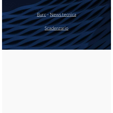
Burc
–
News tecnica
Scadenzario