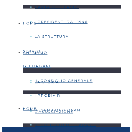
CARTA DEI SERVIZI
I PRESIDENTI DAL 1946
HOME
LA STRUTTURA
SERVIZI
CHI SIAMO
GLI ORGANI
IL CONSIGLIO GENERALE
LA STORIA
I PROBIVIRI
HOME
IL GRUPPO GIOVANI
L’ASSOCIAZIONE
IL COLLEGIO DEI GARANTI