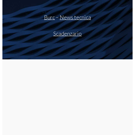
Burc
–
News tecnica
Scadenzario