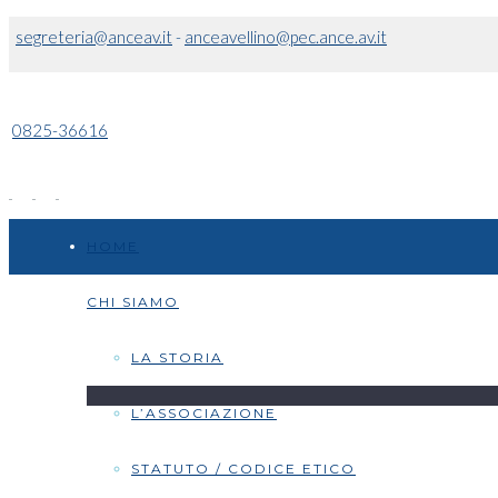
segreteria@anceav.it
-
anceavellino@pec.ance.av.it
0825-36616
HOME
CHI SIAMO
LA STORIA
L’ASSOCIAZIONE
STATUTO / CODICE ETICO