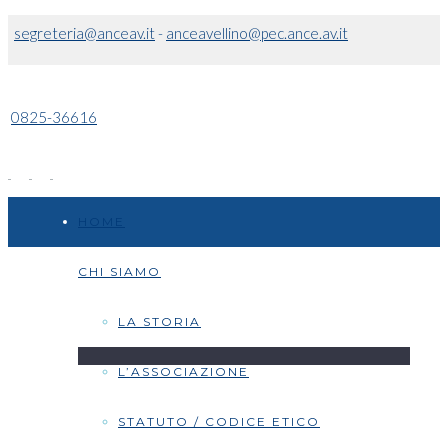
segreteria@anceav.it
-
anceavellino@pec.ance.av.it
0825-36616
HOME
CHI SIAMO
LA STORIA
L’ASSOCIAZIONE
STATUTO / CODICE ETICO