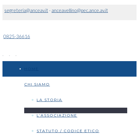
segreteria@anceav.it
-
anceavellino@pec.ance.av.it
0825-36616
HOME
CHI SIAMO
LA STORIA
L’ASSOCIAZIONE
STATUTO / CODICE ETICO