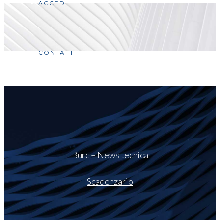
ACCEDI
CONTATTI
Burc
–
News tecnica
Scadenzario