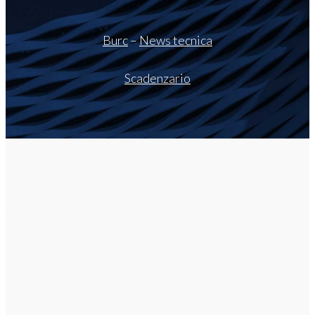
Burc
–
News tecnica
Scadenzario