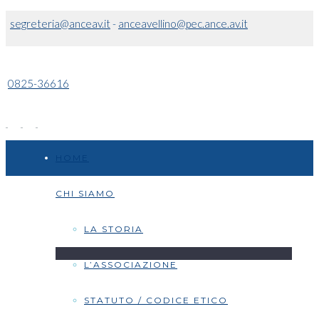
segreteria@anceav.it
-
anceavellino@pec.ance.av.it
0825-36616
HOME
CHI SIAMO
LA STORIA
L’ASSOCIAZIONE
STATUTO / CODICE ETICO