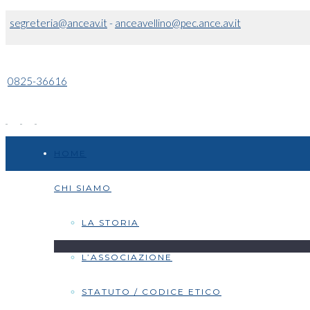
segreteria@anceav.it
-
anceavellino@pec.ance.av.it
0825-36616
HOME
CHI SIAMO
LA STORIA
L’ASSOCIAZIONE
STATUTO / CODICE ETICO