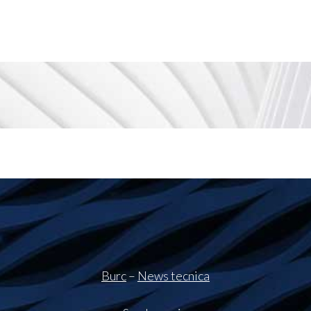
Burc
–
News tecnica