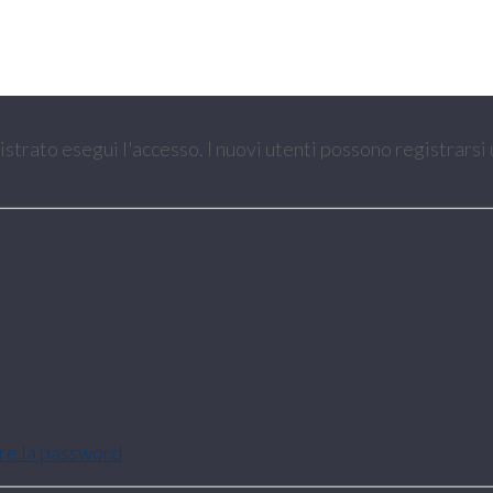
gistrato esegui l'accesso. I nuovi utenti possono registrarsi
are la password