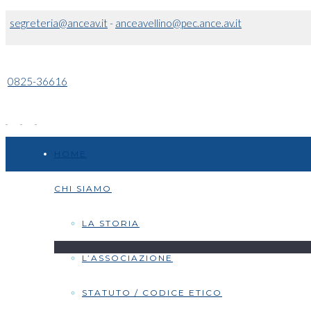
segreteria@anceav.it
-
anceavellino@pec.ance.av.it
0825-36616
HOME
CHI SIAMO
LA STORIA
L’ASSOCIAZIONE
STATUTO / CODICE ETICO