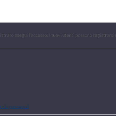
gistrato esegui l'accesso. I nuovi utenti possono registrarsi
are la password