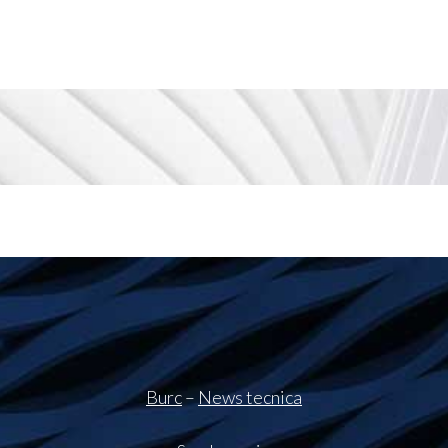
Burc
–
News tecnica