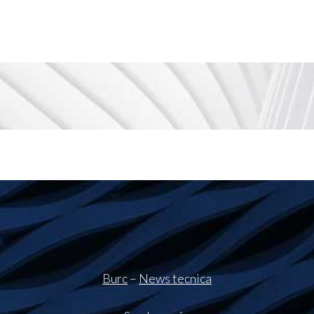
Burc
–
News tecnica