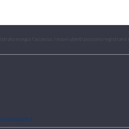
gistrato esegui l'accesso. I nuovi utenti possono registrarsi
are la password