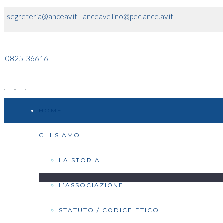
segreteria@anceav.it
-
anceavellino@pec.ance.av.it
0825-36616
HOME
CHI SIAMO
LA STORIA
L’ASSOCIAZIONE
STATUTO / CODICE ETICO