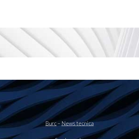
Burc
–
News tecnica