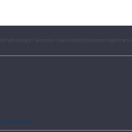
gistrato esegui l'accesso. I nuovi utenti possono registrarsi
are la password