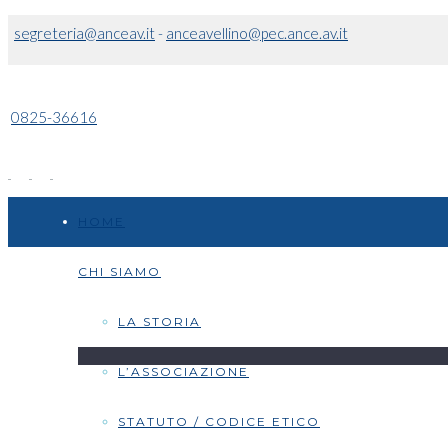
segreteria@anceav.it
-
anceavellino@pec.ance.av.it
0825-36616
HOME
CHI SIAMO
LA STORIA
L’ASSOCIAZIONE
STATUTO / CODICE ETICO