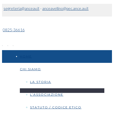
segreteria@anceav.it
-
anceavellino@pec.ance.av.it
0825-36616
HOME
CHI SIAMO
LA STORIA
L’ASSOCIAZIONE
STATUTO / CODICE ETICO