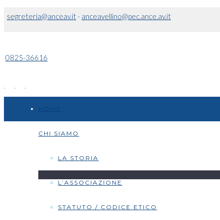
segreteria@anceav.it
-
anceavellino@pec.ance.av.it
0825-36616
HOME
CHI SIAMO
LA STORIA
L’ASSOCIAZIONE
STATUTO / CODICE ETICO