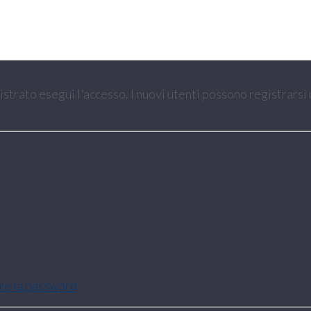
gistrato esegui l'accesso. I nuovi utenti possono registrarsi
are la password