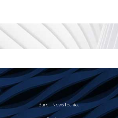
Burc
–
News tecnica