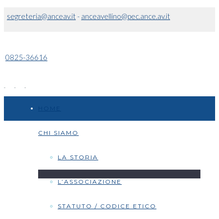
segreteria@anceav.it
-
anceavellino@pec.ance.av.it
0825-36616
HOME
CHI SIAMO
LA STORIA
L’ASSOCIAZIONE
STATUTO / CODICE ETICO