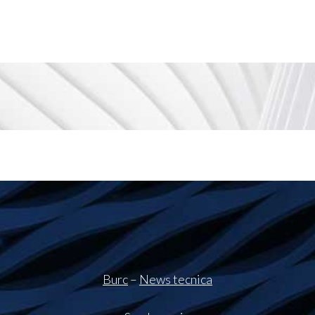
Burc
–
News tecnica