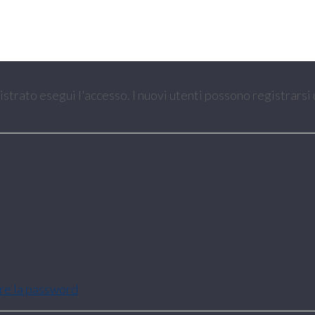
gistrato esegui l'accesso. I nuovi utenti possono registrarsi
are la password