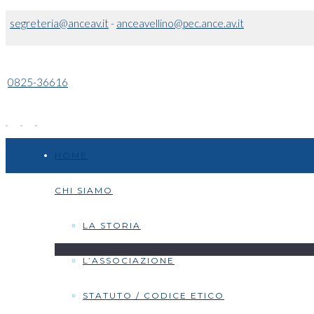
segreteria@anceav.it
-
anceavellino@pec.ance.av.it
0825-36616
HOME
CHI SIAMO
LA STORIA
L’ASSOCIAZIONE
STATUTO / CODICE ETICO