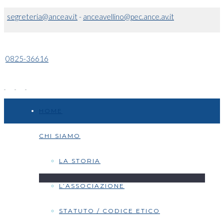
segreteria@anceav.it
-
anceavellino@pec.ance.av.it
0825-36616
HOME
CHI SIAMO
LA STORIA
L’ASSOCIAZIONE
STATUTO / CODICE ETICO