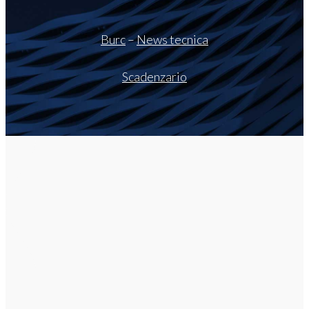
Burc
–
News tecnica
Scadenzario