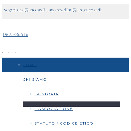
segreteria@anceav.it
-
anceavellino@pec.ance.av.it
0825-36616
HOME
CHI SIAMO
LA STORIA
L’ASSOCIAZIONE
STATUTO / CODICE ETICO