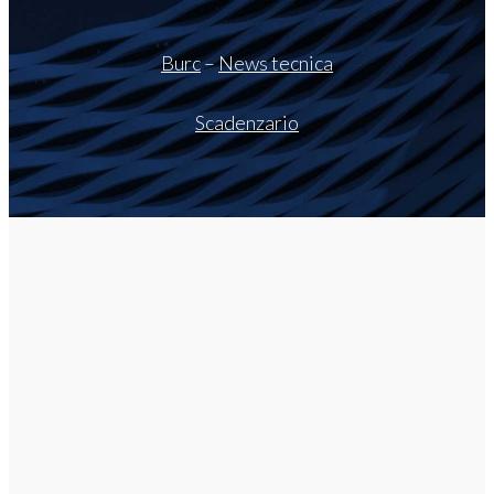
Burc
–
News tecnica
Scadenzario