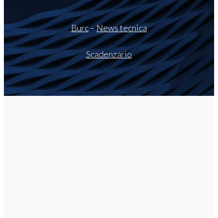
Burc
–
News tecnica
Scadenzario