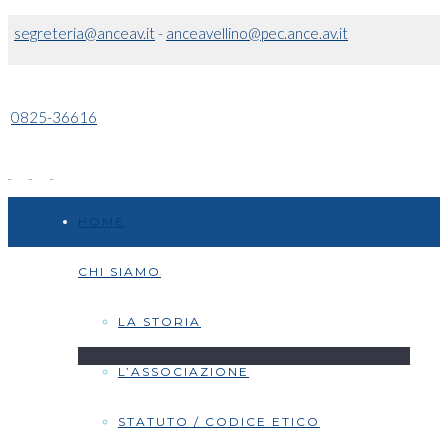
segreteria@anceav.it
-
anceavellino@pec.ance.av.it
0825-36616
HOME
CHI SIAMO
LA STORIA
L’ASSOCIAZIONE
STATUTO / CODICE ETICO