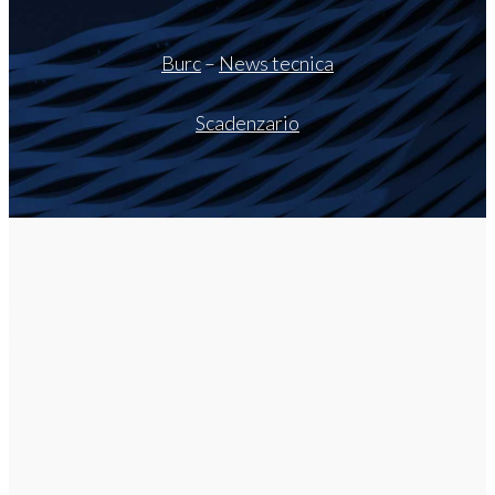
Burc
–
News tecnica
Scadenzario