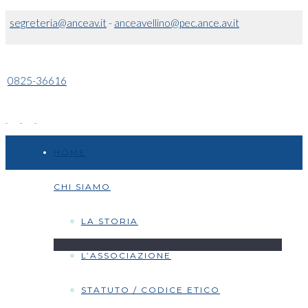
segreteria@anceav.it
-
anceavellino@pec.ance.av.it
0825-36616
HOME
CHI SIAMO
LA STORIA
L’ASSOCIAZIONE
STATUTO / CODICE ETICO