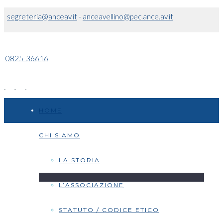
segreteria@anceav.it
-
anceavellino@pec.ance.av.it
0825-36616
HOME
CHI SIAMO
LA STORIA
L’ASSOCIAZIONE
STATUTO / CODICE ETICO