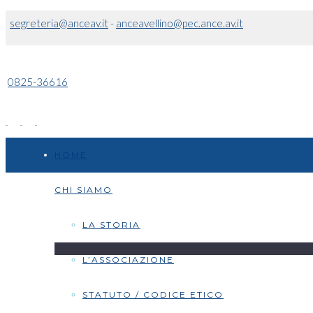
segreteria@anceav.it
-
anceavellino@pec.ance.av.it
0825-36616
HOME
CHI SIAMO
LA STORIA
L’ASSOCIAZIONE
STATUTO / CODICE ETICO