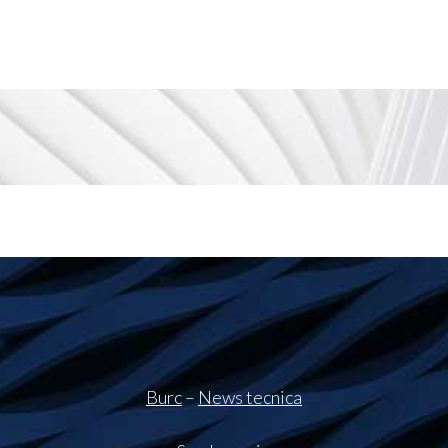
Burc
–
News tecnica