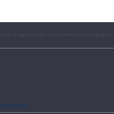
gistrato esegui l'accesso. I nuovi utenti possono registrarsi
are la password