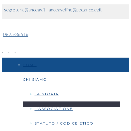
segreteria@anceav.it
-
anceavellino@pec.ance.av.it
0825-36616
HOME
CHI SIAMO
LA STORIA
L’ASSOCIAZIONE
STATUTO / CODICE ETICO