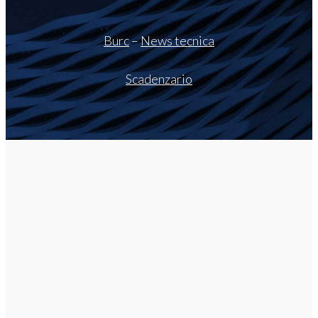
Burc
–
News tecnica
Scadenzario