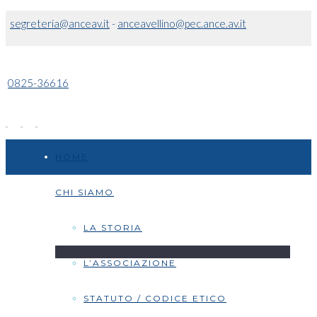
segreteria@anceav.it
-
anceavellino@pec.ance.av.it
0825-36616
HOME
CHI SIAMO
LA STORIA
L’ASSOCIAZIONE
STATUTO / CODICE ETICO