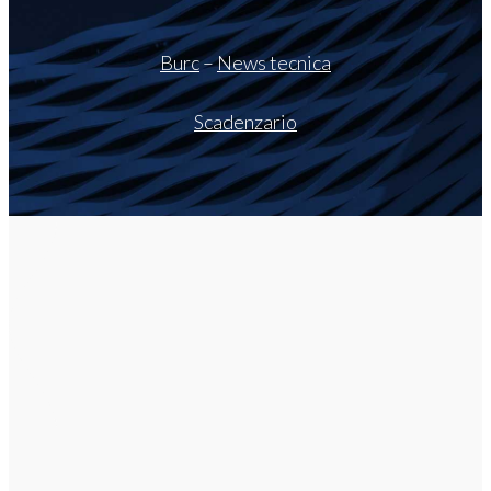
Burc
–
News tecnica
Scadenzario