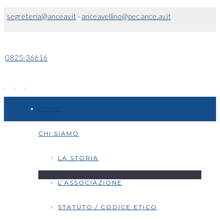
segreteria@anceav.it
-
anceavellino@pec.ance.av.it
0825-36616
HOME
CHI SIAMO
LA STORIA
L’ASSOCIAZIONE
STATUTO / CODICE ETICO