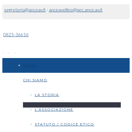
segreteria@anceav.it
-
anceavellino@pec.ance.av.it
0825-36616
HOME
CHI SIAMO
LA STORIA
L’ASSOCIAZIONE
STATUTO / CODICE ETICO