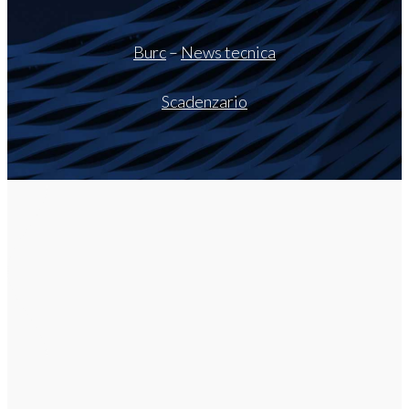
Burc
–
News tecnica
Scadenzario