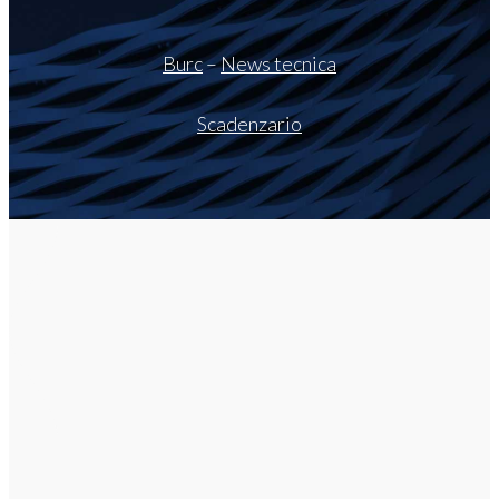
Burc
–
News tecnica
Scadenzario