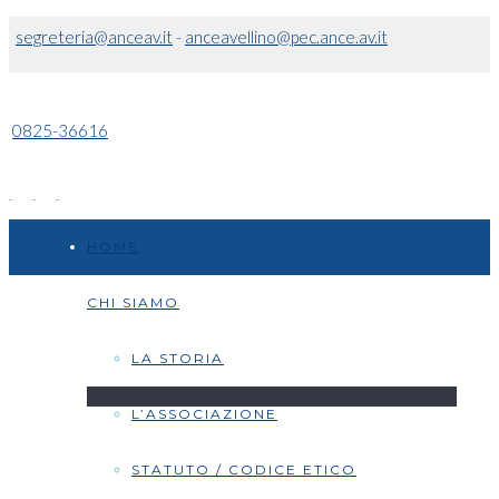
segreteria@anceav.it
-
anceavellino@pec.ance.av.it
0825-36616
HOME
CHI SIAMO
LA STORIA
L’ASSOCIAZIONE
STATUTO / CODICE ETICO