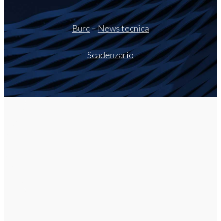
Burc
–
News tecnica
Scadenzario