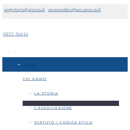
segreteria@anceav.it
-
anceavellino@pec.ance.av.it
0825-36616
HOME
CHI SIAMO
LA STORIA
L’ASSOCIAZIONE
STATUTO / CODICE ETICO