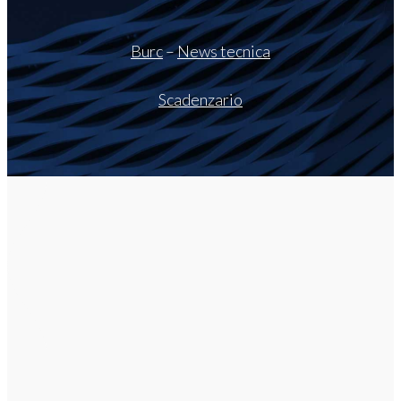
Burc
–
News tecnica
Scadenzario