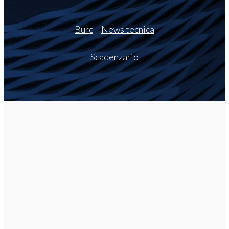
Burc
–
News tecnica
Scadenzario