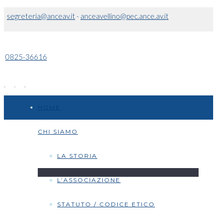
segreteria@anceav.it
-
anceavellino@pec.ance.av.it
0825-36616
HOME
CHI SIAMO
LA STORIA
L’ASSOCIAZIONE
STATUTO / CODICE ETICO