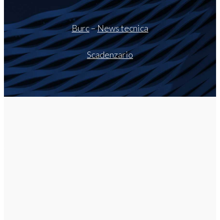
Burc
–
News tecnica
Scadenzario