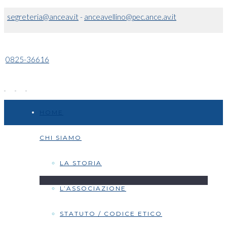
segreteria@anceav.it
-
anceavellino@pec.ance.av.it
0825-36616
HOME
CHI SIAMO
LA STORIA
L’ASSOCIAZIONE
STATUTO / CODICE ETICO