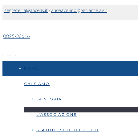
segreteria@anceav.it
-
anceavellino@pec.ance.av.it
0825-36616
HOME
CHI SIAMO
LA STORIA
L’ASSOCIAZIONE
STATUTO / CODICE ETICO