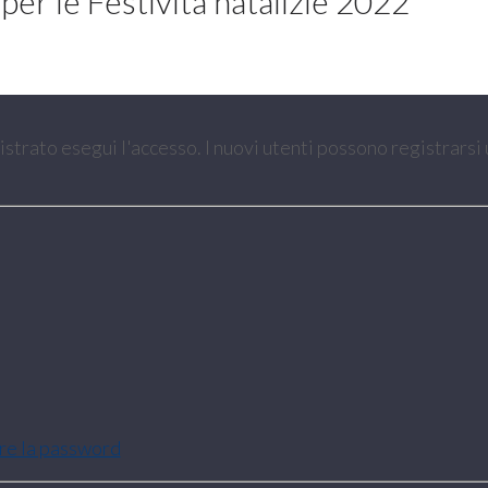
er le Festività natalizie 2022
gistrato esegui l'accesso. I nuovi utenti possono registrarsi
are la password