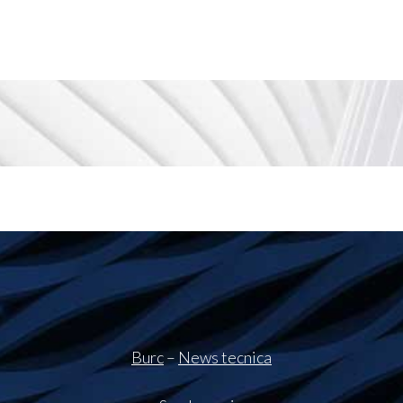
Burc
–
News tecnica