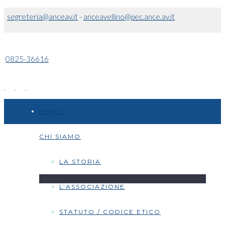
segreteria@anceav.it
-
anceavellino@pec.ance.av.it
0825-36616
HOME
CHI SIAMO
LA STORIA
L’ASSOCIAZIONE
STATUTO / CODICE ETICO