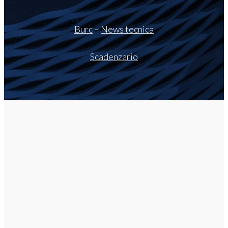
Burc
–
News tecnica
Scadenzario