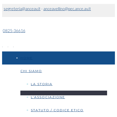
segreteria@anceav.it
-
anceavellino@pec.ance.av.it
0825-36616
HOME
CHI SIAMO
LA STORIA
L’ASSOCIAZIONE
STATUTO / CODICE ETICO