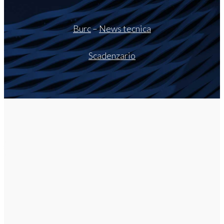
Burc
–
News tecnica
Scadenzario