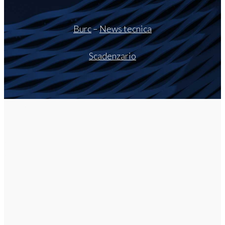
Burc
–
News tecnica
Scadenzario