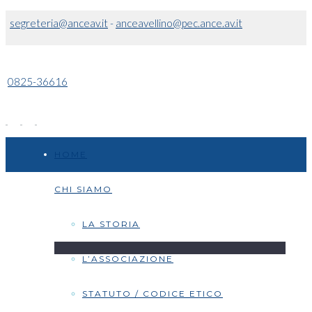
segreteria@anceav.it
-
anceavellino@pec.ance.av.it
0825-36616
HOME
CHI SIAMO
LA STORIA
L’ASSOCIAZIONE
STATUTO / CODICE ETICO