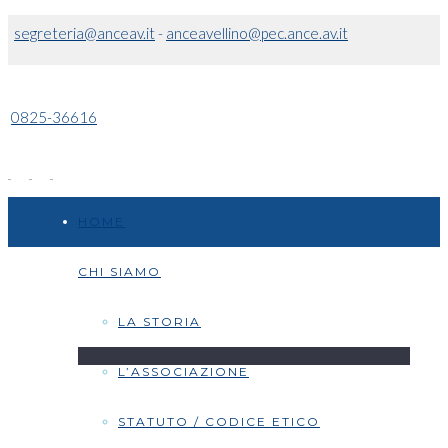
segreteria@anceav.it
-
anceavellino@pec.ance.av.it
0825-36616
HOME
CHI SIAMO
LA STORIA
L’ASSOCIAZIONE
STATUTO / CODICE ETICO