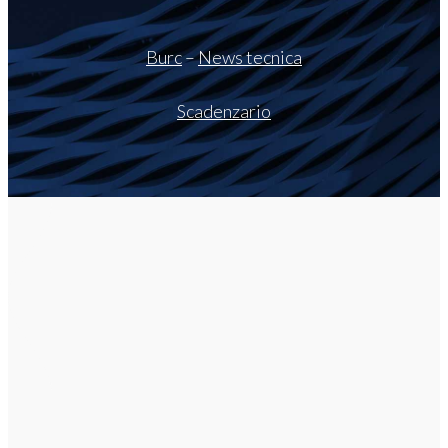
Burc
–
News tecnica
Scadenzario