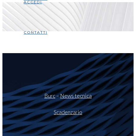
ACCEDI
CONTATTI
Burc
–
News tecnica
Scadenzario