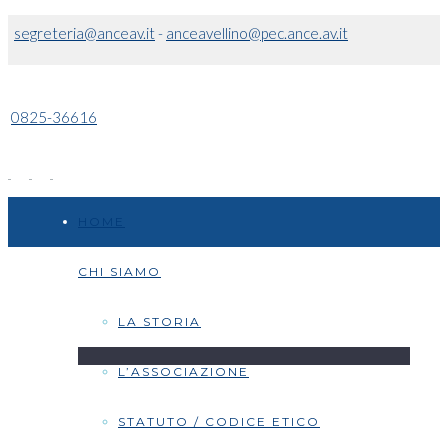
segreteria@anceav.it
-
anceavellino@pec.ance.av.it
0825-36616
HOME
CHI SIAMO
LA STORIA
L’ASSOCIAZIONE
STATUTO / CODICE ETICO