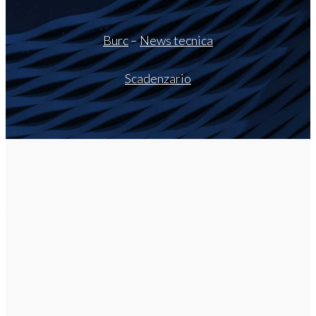
Burc
–
News tecnica
Scadenzario