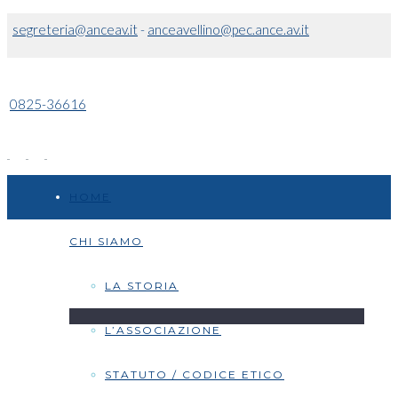
segreteria@anceav.it
-
anceavellino@pec.ance.av.it
0825-36616
HOME
CHI SIAMO
LA STORIA
L’ASSOCIAZIONE
STATUTO / CODICE ETICO